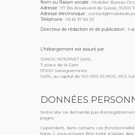
No
m ou Raison sociale :
Mobilier Bureau Oc
Adresse :
97 Bis Boulevard de Suisse, 31200 
Adresse électronique :
contact@mobilierbure
Téléphone :
05 61 37 63 33
Directeur de rédaction et de publication :
Fa
L’hébergement est assuré par
IONOS INTERNET SARL
7, place de la Gare
57200 Sarreguemines
SARL au capital de 100 000 EUROS, RCS Sarr
DONNÉES PERSON
Notre site ne demande pas d’enregistrement 
pages.
Cependant, dans certains cas (fonctionnalit
ligne…), vous pouvez être invité à laisser 