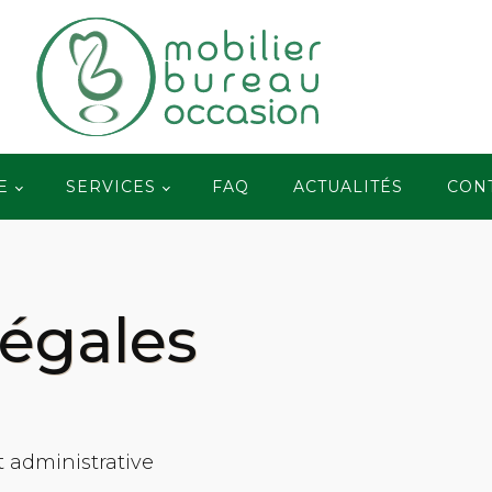
E
SERVICES
FAQ
ACTUALITÉS
CON
égales
R
t administrative