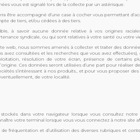
nées vous est signalé lors de la collecte par un astérisque.
ourra être accompagné d’une case à cocher vous permettant d’a
pte de tiers, et/ou cédées à des tiers.
e, à savoir aucune donnée relative à vos origines raciales
enance syndicale, ou qui sont relatives à votre santé ou votre vie
re site web, nous sommes amenés à collecter et traiter des donnée
 avez consultées et les recherches que vous avez effectuées), et
oitation, résolution de votre écran, présence de certains pl
origine. Ces données seront utilisées d’une part pour réaliser des 
sociétés s’intéressant à nos produits., et pour vous proposer des
éventuellement, de votre localité.
s stockés dans votre navigateur lorsque vous consultez notr
nnaître votre terminal lorsque vous vous connectez à notre site af
 de fréquentation et d’utilisation des diverses rubriques et cont