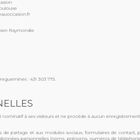
casion
Toulouse
auoccasion.fr
bien Raymondie
eguemines : 431 303 775.
NELLES
nominatif à ses visiteurs et ne procède à aucun enregistrement 
és de partage et aux modules sociaux, formulaires de contact, 
des données personnelles (noms, prénoms, numéros de téléphones