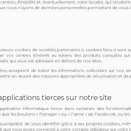
centres d’intérêts et, éventuellement, votre localité, qui résult
 que nous n’ayons de données personnelles permettant de vous i
ieurs cookies de sociétés partenaires (« cookies tiers ») sont s
ifier vos centres d’intérêt au travers des produits consultés s
citaire qui vous est adressée en dehors de nos sites.
res acceptent de traiter les informations collectées sur nos sit
 mettre en œuvre des mesures appropriées de sécurisation et de p
applications tierces sur notre site
lication informatique tierce dans certaines des fonctionnali
ls que les boutons « Partager » ou « J’aime » de Facebook, ou les b
t susceptible de vous identifier grâce à ses propres cookies, mê
fait que vous soyez connecté à votre compte utilisateur sur votre