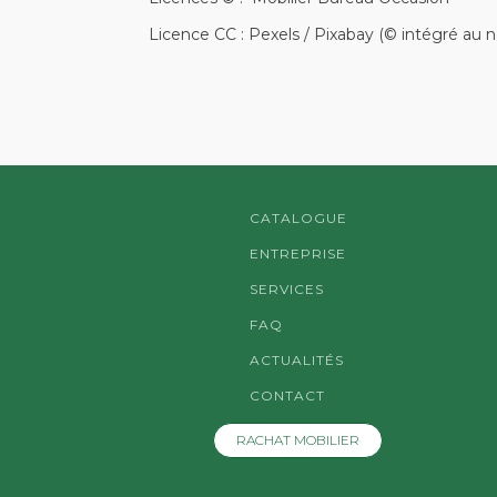
Licence CC : Pexels / Pixabay (© intégré au n
CATALOGUE
ENTREPRISE
SERVICES
FAQ
ACTUALITÉS
CONTACT
RACHAT MOBILIER